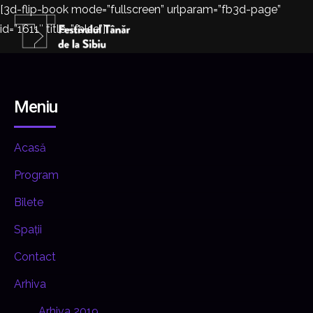
[3d-flip-book mode=”fullscreen” urlparam=”fb3d-page”
id=”1611″ title=”false”]
Meniu
Acasă
Program
Bilete
Spații
Contact
Arhiva
Arhiva 2019