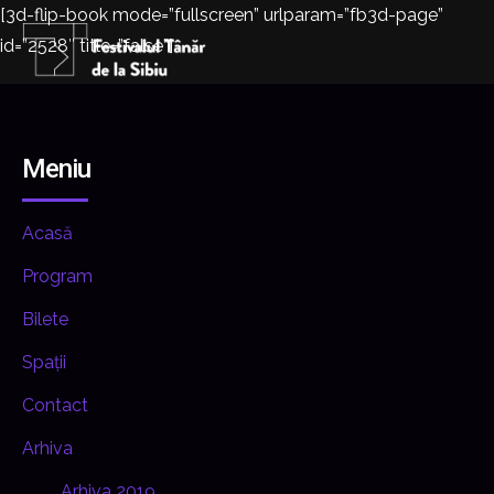
[3d-flip-book mode=”fullscreen” urlparam=”fb3d-page”
id=”2528″ title=”false”]
Meniu
Acasă
Program
Bilete
Spații
Contact
Arhiva
Arhiva 2019