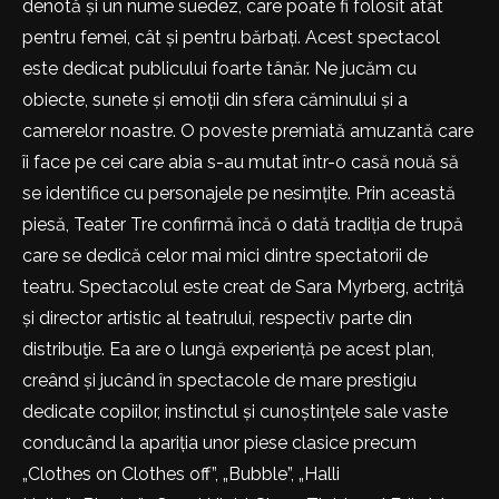
denotă și un nume suedez, care poate fi folosit atât
pentru femei, cât și pentru bărbați. Acest spectacol
este dedicat publicului foarte tânăr. Ne jucăm cu
obiecte, sunete și emoții din sfera căminului și a
camerelor noastre. O poveste premiată amuzantă care
îi face pe cei care abia s-au mutat într-o casă nouă să
se identifice cu personajele pe nesimțite. Prin această
piesă, Teater Tre confirmă încă o dată tradiția de trupă
care se dedică celor mai mici dintre spectatorii de
teatru. Spectacolul este creat de Sara Myrberg, actriţă
și director artistic al teatrului, respectiv parte din
distribuţie. Ea are o lungă experiență pe acest plan,
creând și jucând în spectacole de mare prestigiu
dedicate copiilor, instinctul și cunoștințele sale vaste
conducând la apariția unor piese clasice precum
„Clothes on Clothes off”, „Bubble”, „Halli