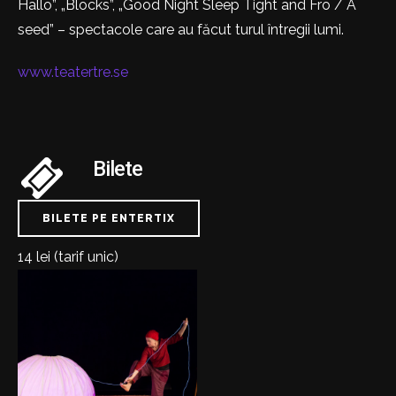
Hallo”, „Blocks”, „Good Night Sleep Tight and Frö / A
seed” – spectacole care au făcut turul întregii lumi.
www.teatertre.se
Bilete
BILETE PE ENTERTIX
14 lei (tarif unic)