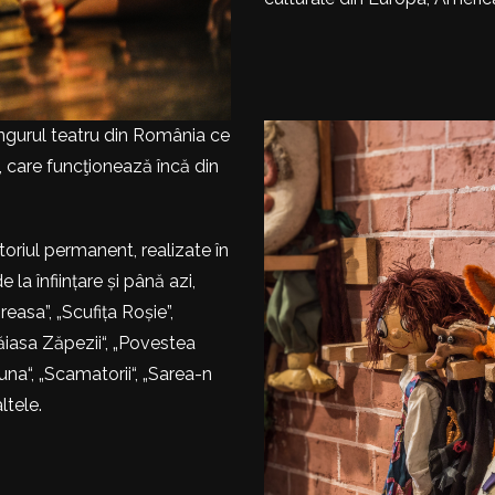
singurul teatru din România ce
, care funcţionează încă din
oriul permanent, realizate în
la înființare și până azi,
asa”, „Scufița Roșie”,
răiasa Zăpezii“, „Povestea
tuna“, „Scamatorii“, „Sarea-n
ltele.