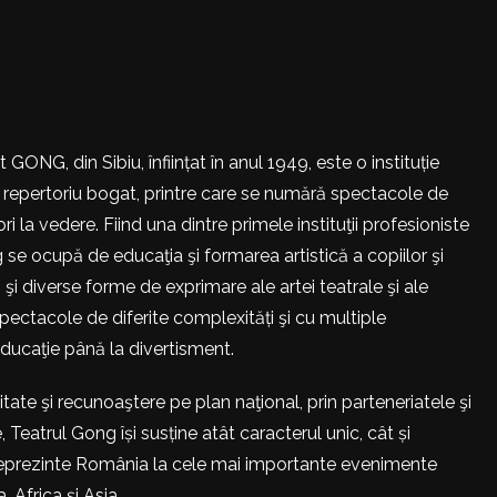
 GONG, din Sibiu, înființat în anul 1949, este o instituție
 repertoriu bogat, printre care se numără spectacole de
ri la vedere. Fiind una dintre primele instituţii profesioniste
 se ocupă de educaţia şi formarea artistică a copiilor şi
i şi diverse forme de exprimare ale artei teatrale şi ale
pectacole de diferite complexități şi cu multiple
educaţie până la divertisment.
itate şi recunoaştere pe plan naţional, prin parteneriatele şi
, Teatrul Gong își susține atât caracterul unic, cât și
reprezinte România la cele mai importante evenimente
 Africa şi Asia.