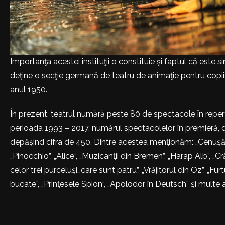
Importanţa acestei instituţii o constituie şi faptul că este 
deține o secţie germană de teatru de animaţie pentru copii
anul 1950.
În prezent, teatrul numără peste 80 de spectacole în repert
perioada 1993 – 2017, numărul spectacolelor în premieră, de 
depășind cifra de 450. Dintre acestea menţionăm: „Cenuşăre
„Pinocchio”, „Alice“, „Muzicanţii din Bremen”, „Harap Alb”, „C
celor trei purceluşi…care sunt patru”, „Vrăjitorul din Oz”, „Fur
bucate”, „Prinţesele Spion“, „Apolodor în Deutsch” şi multe a