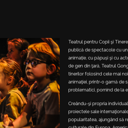
Teatrul pentru Copii şi Tineret
publică de spectacole cu un
animație, cu păpuși şi cu acto
de gen din ţară, Teatrul Gong
tinerilor folosind cele mai no
animaţiei, printr-o gamă de s
problematici, pornind de la 
Creându-şi propria individual
proiectele sale internaţionale
popularitatea, ajungând să 
culturale din Europa, America,