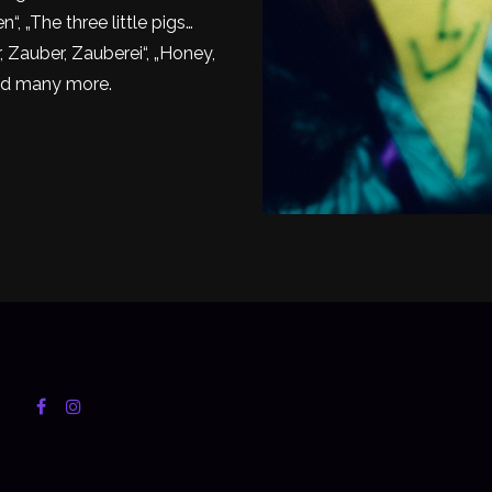
“, „The three little pigs…
, Zauber, Zauberei“, „Honey,
and many more.