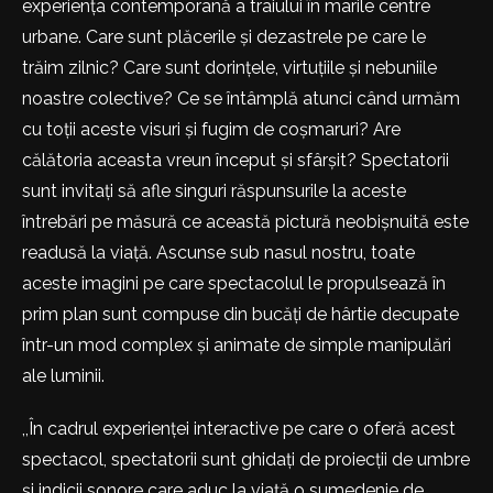
experiența contemporană a traiului în marile centre
urbane. Care sunt plăcerile și dezastrele pe care le
trăim zilnic? Care sunt dorințele, virtuțiile și nebuniile
noastre colective? Ce se întâmplă atunci când urmăm
cu toții aceste visuri și fugim de coșmaruri? Are
călătoria aceasta vreun început și sfârșit? Spectatorii
sunt invitați să afle singuri răspunsurile la aceste
întrebări pe măsură ce această pictură neobișnuită este
readusă la viață. Ascunse sub nasul nostru, toate
aceste imagini pe care spectacolul le propulsează în
prim plan sunt compuse din bucăți de hârtie decupate
într-un mod complex și animate de simple manipulări
ale luminii.
,,În cadrul experienței interactive pe care o oferă acest
spectacol, spectatorii sunt ghidați de proiecții de umbre
și indicii sonore care aduc la viață o sumedenie de