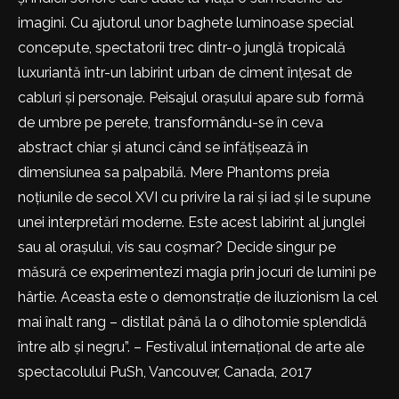
imagini. Cu ajutorul unor baghete luminoase special
concepute, spectatorii trec dintr-o junglă tropicală
luxuriantă într-un labirint urban de ciment înțesat de
cabluri și personaje. Peisajul orașului apare sub formă
de umbre pe perete, transformându-se în ceva
abstract chiar și atunci când se înfățișează în
dimensiunea sa palpabilă. Mere Phantoms preia
noțiunile de secol XVI cu privire la rai și iad și le supune
unei interpretări moderne. Este acest labirint al junglei
sau al orașului, vis sau coșmar? Decide singur pe
măsură ce experimentezi magia prin jocuri de lumini pe
hârtie. Aceasta este o demonstrație de iluzionism la cel
mai înalt rang – distilat până la o dihotomie splendidă
între alb și negru”. – Festivalul internațional de arte ale
spectacolului PuSh, Vancouver, Canada, 2017