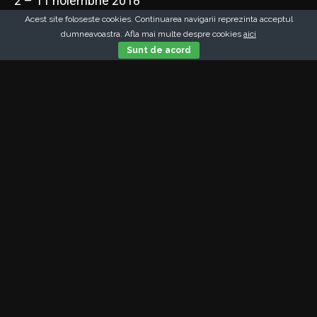
2 – 11 noiembrie 2018
Acest site foloseste cookies. Continuarea navigarii reprezinta acceptul
dumneavoastra. Afla mai multe despre cookies
aici
Sunt de acord
Galerie foto
Vezi galeria noastra cu fotografii ale
evenimentelor din cadrul festivalului.