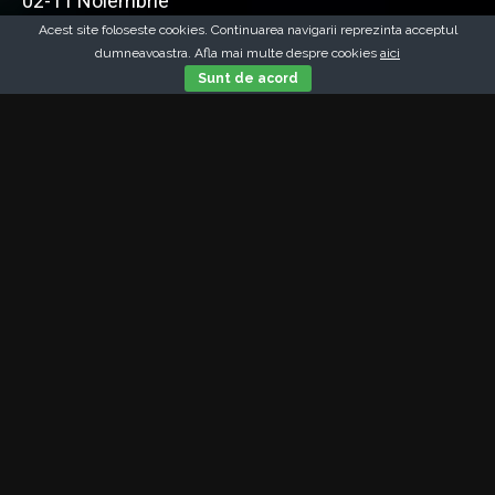
02-11 Noiembrie
Acest site foloseste cookies. Continuarea navigarii reprezinta acceptul
dumneavoastra. Afla mai multe despre cookies
aici
Sunt de acord
Galerie foto
Vezi galeria noastra cu fotografii ale
evenimentelor din cadrul festivalului.