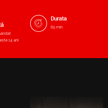
Durata
tă
65 min
mandat
este 14 ani