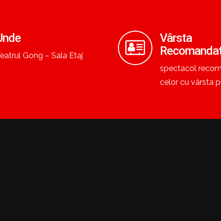
Unde
Vârsta
Recomanda
eatrul Gong – Sala Etaj
spectacol reco
celor cu vârsta p