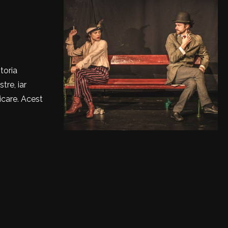
toria
tre, iar
icare. Acest