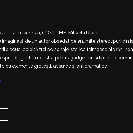
Lazăr, Radu Iacoban; COSTUME: Mihaela Ularu
ie imaginată de un autor obsedat de anumite stereotipuri din is
rite aduc laolaltă trei personaje istorice faimoase ale țării noas
espre dragostea noastră pentru gadget-uri și lipsa de comun
e cu elemente grotești, absurde și antidramatice.
o
X