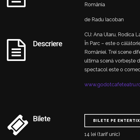
România
de Radu Iacoban
CU: Ana Ularu, Rodica 
Descriere
În Parc – este o călător
României. Trei scene dife
ultima scenă vorbește d
spectacol este o comedi
www.godotcafeteatru.r
Bilete
BILETE PE ENTERTI
14 lei (tarif unic)