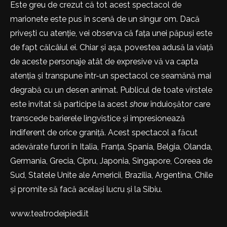
Este greu de crezut că tot acest spectacol de
marionete este pus în scenă de un singur om. Dacă
privești cu atenție, vei observa că fața unei păpuși este
de fapt călcâiul ei. Chiar și așa, povestea adusă la viață
de aceste personaje atât de expresive vă va capta
atenția și transpune într-un spectacol ce seamănă mai
degrabă cu un desen animat. Publicul de toate vîrstele
este invitat să participe la acest
show
înduioșător care
transcede barierele lingvistice și impresionează
indiferent de orice graniță. Acest spectacol a făcut
adevărate furori în Italia, Franța, Spania, Belgia, Olanda,
Germania, Grecia, Cipru, Japonia, Singapore, Coreea de
Sud, Statele Unite ale Americii, Brazilia, Argentina, Chile
și promite să facă același lucru și la Sibiu.
www.teatrodeipiedi.it