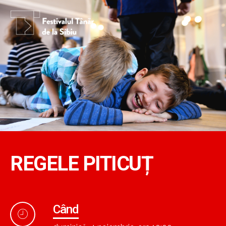
REGELE PITICUȚ
Când