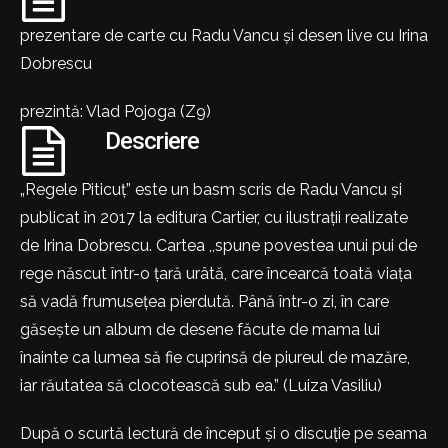
prezentare de carte cu Radu Vancu și desen live cu Irina
Dobrescu
prezintă: Vlad Pojoga (Z9)
Descriere
„Regele Piticuț” este un basm scris de Radu Vancu și
publicat în 2017 la editura Cartier, cu ilustrații realizate
de Irina Dobrescu. Cartea ,,spune povestea unui pui de
rege născut într-o țară urâtă, care încearcă toată viața
să vadă frumusețea pierdută. Până într-o zi, în care
găsește un album de desene făcute de mama lui
înainte ca lumea să fie cuprinsă de piureul de mazăre,
iar răutatea să clocotească sub ea.” (Luiza Vasiliu)
După o scurtă lectură de început și o discuție pe seama