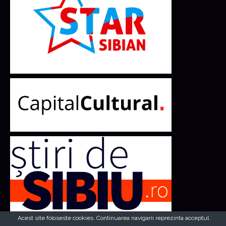
Acest site foloseste cookies. Continuarea navigarii reprezinta acceptul