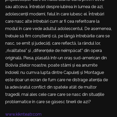
sau altceva. Întrebări despre iubirea în lumea de azi,
adolescenții moderni, felul în care iubesc ei. Întrebări
care nasc alte întrebări cum ar fi cea referitoare la
modul în care vede adultul adolescentul. De asemenea,
trebuie să fim conștienți că, pe lângă întrebările care se
nasc, se emit și judecăți, care reflectă, la rândul lor,
,,rivalitatea” și ,,diferențele de neîmpăcat” din opera
originală. Piesa, plasată într-un oraș sud-american din
Bolivia zilelor noastre, poate stârni și ea anumite
îndoieli: nu cumva lupta dintre Capuleți și Montague
este doar un ecran de fum care ne distrage atenția de
la adevăratul conflict din spatele atât de multor
tragedii, mai ales cele care care se nasc din situațiile
problematice în care se găsesc tinerii de azi?
www.kiknteatr.com