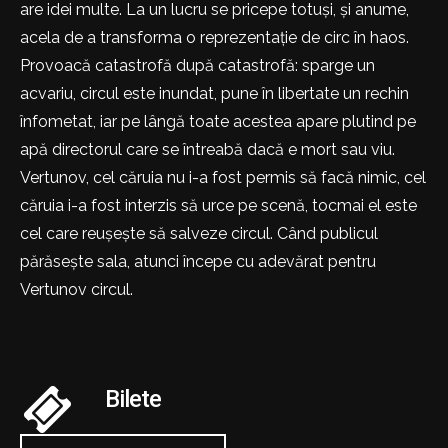
are idei multe. La un lucru se pricepe totuși, și anume,
acela de a transforma o reprezentație de circ în haos.
Provoacă catastrofă după catastrofă: sparge un
acvariu, circul este inundat, pune în libertate un rechin
înfometat, iar pe lângă toate acestea apare plutind pe
apă directorul care se întreabă dacă e mort sau viu.
Vertunov, cel căruia nu i-a fost permis să facă nimic, cel
căruia i-a fost interzis să urce pe scenă, tocmai el este
cel care reușește să salveze circul. Când publicul
părăsește sala, atunci începe cu adevărat pentru
Vertunov circul.
Bilete