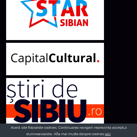
Acest site foloseste cookies. Continuarea navigarii reprezinta acceptul
dumneavoastra. Afla mai multe despre cookies
aici