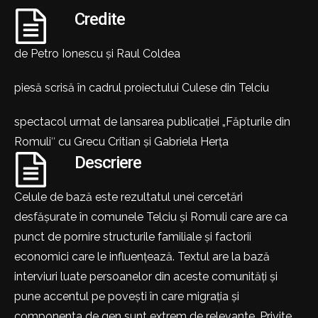
Credite
de Petro Ionescu și Raul Coldea
piesă scrisă în cadrul proiectului Culese din Telciu
spectacol urmat de lansarea publicației „Făpturile din
Romuliʺ cu Grecu Critian și Gabriela Herța
Descriere
Celule de bază este rezultatul unei cercetări
desfășurate în comunele Telciu și Romuli care are ca
punct de pornire structurile familiale și factorii
economici care le influențează. Textul are la bază
interviuri luate persoanelor din aceste comunități și
pune accentul pe povești în care migrația și
componenta de gen sunt extrem de relevante. Privite