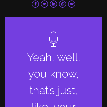
Yeah, well,
you know,
that’s just,
like, your