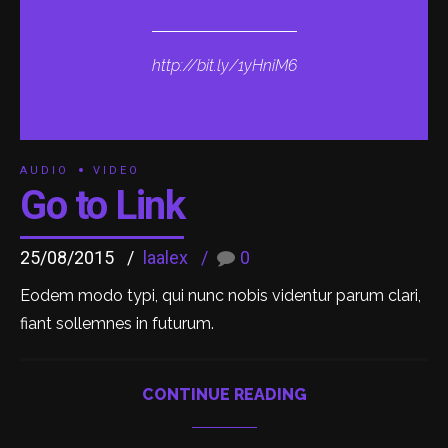
http://bit.ly/1yHniM6
AUDIO
VIDEO
Go to Link
25/08/2015
laalex
0
Eodem modo typi, qui nunc nobis videntur parum clari,
fiant sollemnes in futurum.
CONTINUE READING