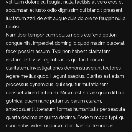
vel illum dolore eu feugiat nulla facilisis at vero eros et
accumsan et iusto odio dignissim qui blandit praesent
luptatum zzril delenit augue duis dolore te feugait nulla
facilisi.
Nam liber tempor cum soluta nobis eleifend option
congue nihil imperdiet doming id quod mazim placerat
facer possim assum. Typi non habent claritatem
insitam; est usus legentis in iis qui facit eorum
claritatem. Investigationes demonstraverunt lectores
legere me lius quod ii legunt saepius. Claritas est etiam
processus dynamicus, qui sequitur mutationem
consuetudium lectorum. Mirum est notare quam littera
gothica, quam nunc putamus parum claram,
anteposuerit litterarum formas humanitatis per seacula
quarta decima et quinta decima. Eodem modo typi, qui
nunc nobis videntur parum clari, fiant sollemnes in