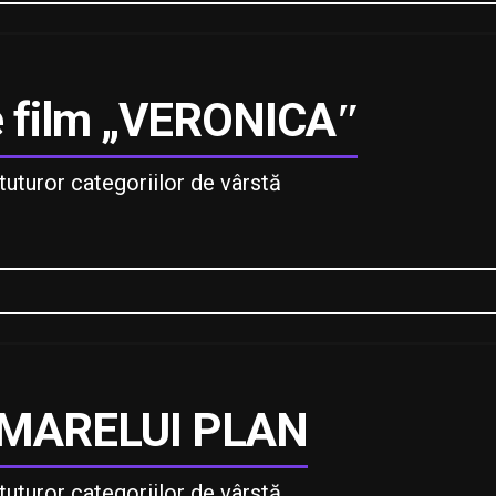
de film „VERONICAʺ
uturor categoriilor de vârstă
 MARELUI PLAN
uturor categoriilor de vârstă